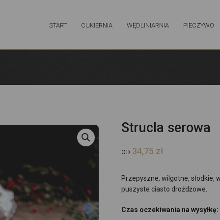
START
CUKIERNIA
WĘDLINIARNIA
PIECZYWO
Strucla serowa
34,75
zł
OD
Przepyszne, wilgotne, słodkie,
puszyste ciasto drożdżowe.
Czas oczekiwania na wysyłkę: