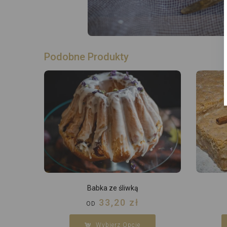
Podobne Produkty
Babka ze śliwką
33,20
zł
OD
Wybierz Opcje