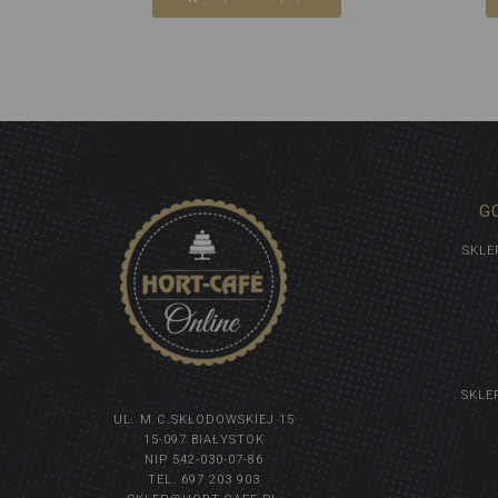
G
SKLE
SKLE
UL. M.C.SKŁODOWSKIEJ 15
15-097 BIAŁYSTOK
NIP 542-030-07-86
TEL. 697 203 903