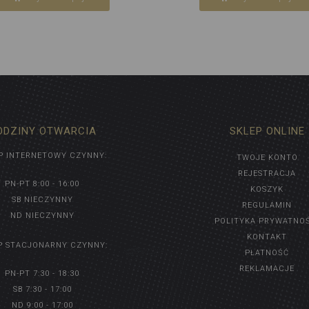
ODZINY OTWARCIA
SKLEP ONLINE
P INTERNETOWY CZYNNY:
TWOJE KONTO
REJESTRACJA
PN-PT 8:00 - 16:00
KOSZYK
SB NIECZYNNY
REGULAMIN
ND NIECZYNNY
POLITYKA PRYWATNO
KONTAKT
P STACJONARNY CZYNNY:
PŁATNOŚĆ
REKLAMACJE
PN-PT 7:30 - 18:30
SB 7:30 - 17:00
ND 9:00 - 17:00