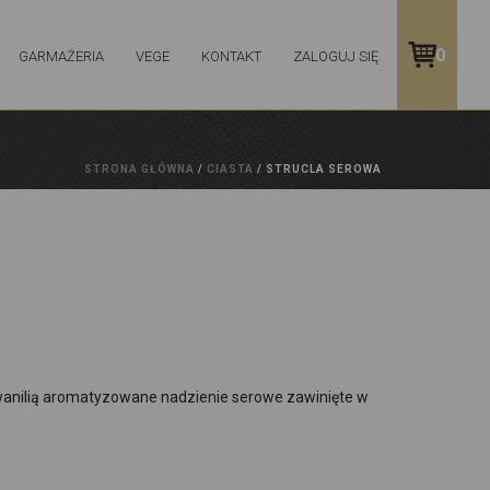
0
GARMAŻERIA
VEGE
KONTAKT
ZALOGUJ SIĘ
STRONA GŁÓWNA
/
CIASTA
/ STRUCLA SEROWA
 wanilią aromatyzowane nadzienie serowe zawinięte w