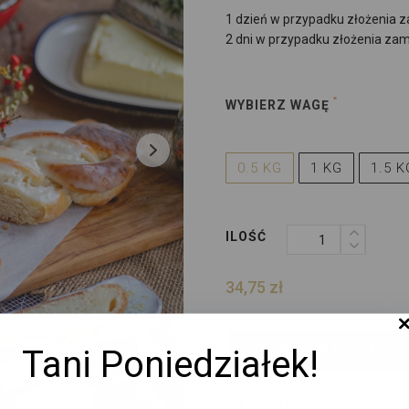
1 dzień w przypadku złożenia 
2 dni w przypadku złożenia zam
WYBIERZ WAGĘ
0.5 KG
1 KG
1.5 K
ILOŚĆ
34,75
zł
Tani Poniedziałek!
Dodaj do koszyka