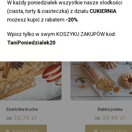
W każdy poniedziałek wszystkie nasze słodkości
(ciasta, torty & ciasteczka) z działu
CUKIERNIA
możesz kupić z rabatem
-20%
.
Wpisz tylko w swym KOSZYKU ZAKUPÓW kod:
TaniPoniedzialek20
Szarlotka krucha
Babka polska
32,75
zł
33,90
zł
OD
OD
Wybierz Opcje
Wybierz Opcje