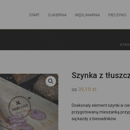
START
CUKIERNIA
WĘDLINIARNIA
PIECZYWO
STRO
Szynka z tłuszc
39,10
zł
OD
Doskonały element szynki w cie
przygotowaną mieszanką przyp
się każdy z biesiadników.