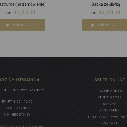
astruma (na zamówienie)
Babka ze śliwką
91,45
zł
33,20
zł
OD
OD
Wybierz Opcje
Wybierz Opcje
ODZINY OTWARCIA
SKLEP ONLINE
P INTERNETOWY CZYNNY:
TWOJE KONTO
REJESTRACJA
PN-PT 8:00 - 16:00
KOSZYK
SB NIECZYNNY
REGULAMIN
ND NIECZYNNY
POLITYKA PRYWATNO
KONTAKT
P STACJONARNY CZYNNY: