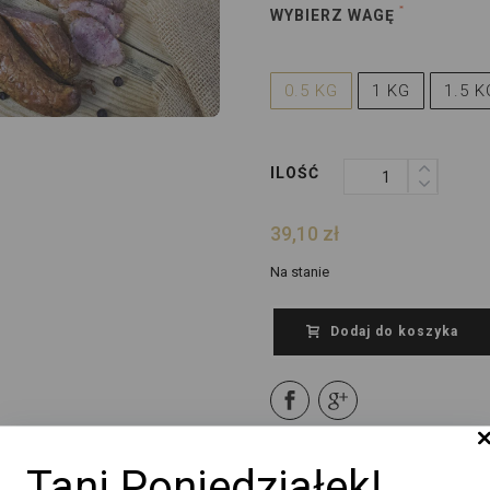
WYBIERZ WAGĘ
0.5 KG
1 KG
1.5 K
ILOŚĆ
39,10
zł
Na stanie
Dodaj do koszyka
Tani Poniedziałek!