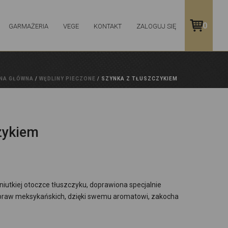
0
GARMAŻERIA
VEGE
KONTAKT
ZALOGUJ SIĘ
NA GŁÓWNA
/
WĘDLINY PIECZONE
/ SZYNKA Z TŁUSZCZYKIEM
zykiem
niutkiej otoczce tłuszczyku, doprawiona specjalnie
raw meksykańskich, dzięki swemu aromatowi, zakocha