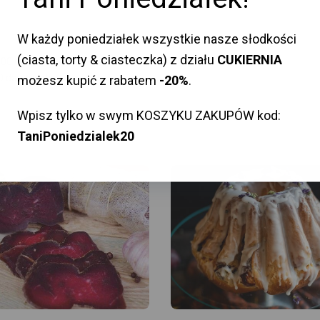
W każdy poniedziałek wszystkie nasze słodkości
(ciasta, torty & ciasteczka) z działu
CUKIERNIA
:00 danego dnia
0 danego dnia
możesz kupić z rabatem
-20%
.
Wpisz tylko w swym KOSZYKU ZAKUPÓW kod:
TaniPoniedzialek20