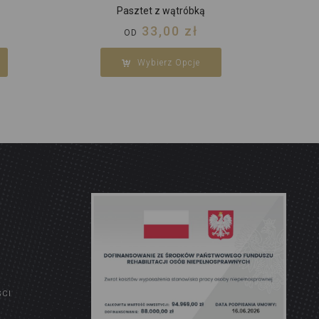
Pasztet z wątróbką
33,00
zł
OD
Wybierz Opcje
ŚCI