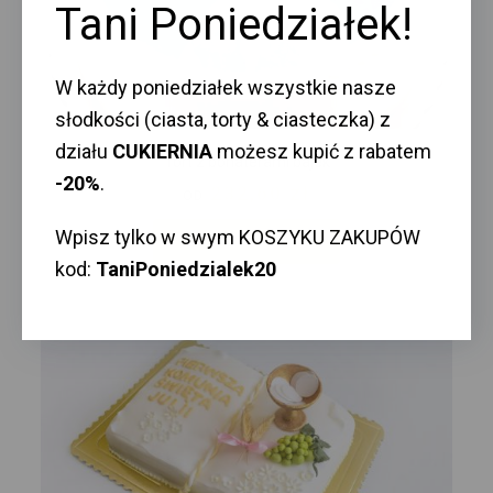
Tani Poniedziałek!
W każdy poniedziałek wszystkie nasze
słodkości (ciasta, torty & ciasteczka) z
działu
CUKIERNIA
możesz kupić z rabatem
Tort z bohaterami bajek
-20%
.
232,60
zł
OD
Wpisz tylko w swym KOSZYKU ZAKUPÓW
Wybierz Opcje
kod:
TaniPoniedzialek20