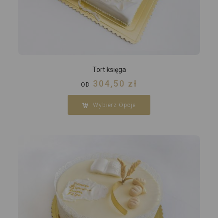
Tort księga
304,50
zł
OD
Wybierz Opcje