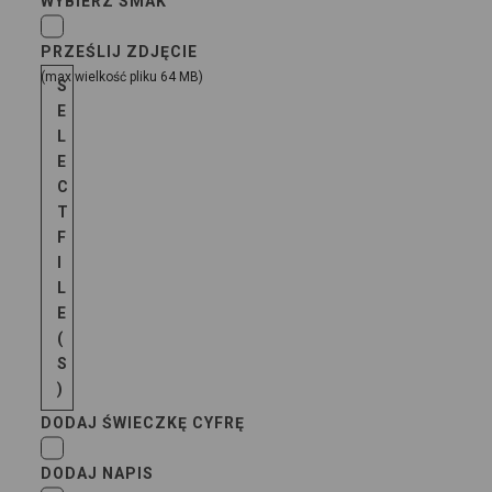
WYBIERZ SMAK
PRZEŚLIJ ZDJĘCIE
(max wielkość pliku 64 MB)
S
E
L
E
C
T
F
I
L
E
(
S
)
DODAJ ŚWIECZKĘ CYFRĘ
DODAJ NAPIS