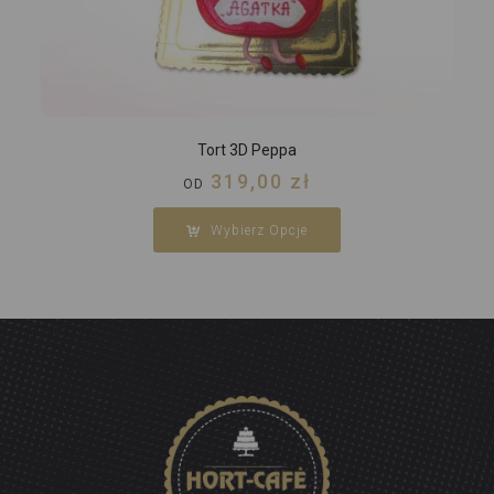
Tort 3D Peppa
319,00
zł
OD
Wybierz Opcje