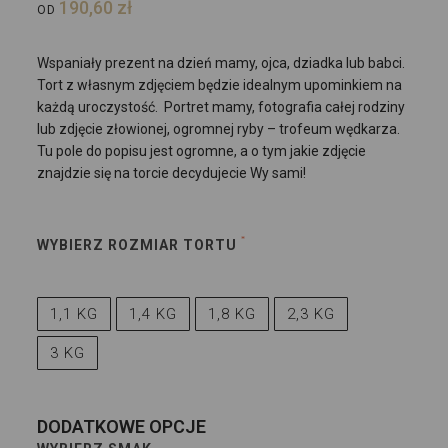
190,60
zł
OD
Wspaniały prezent na dzień mamy, ojca, dziadka lub babci.
Tort z własnym zdjęciem będzie idealnym upominkiem na
każdą uroczystość. Portret mamy, fotografia całej rodziny
lub zdjęcie złowionej, ogromnej ryby – trofeum wędkarza.
Tu pole do popisu jest ogromne, a o tym jakie zdjęcie
znajdzie się na torcie decydujecie Wy sami!
WYBIERZ ROZMIAR TORTU
1,1 KG
1,4 KG
1,8 KG
2,3 KG
3 KG
DODATKOWE OPCJE