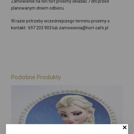
Zamówienie na ten tort prosimy składać 7 dni przed
planowanym dniem odbioru.
W razie potrzeby wcześniejszego terminu prosimy o
kontakt: 697 203 903 lub zamowienia@hort-cafe.pl
Podobne Produkty