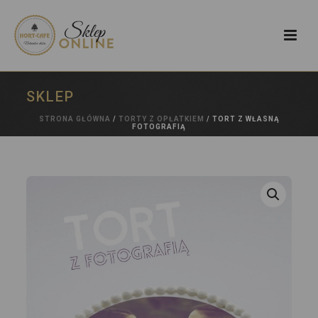
SKLEP
STRONA GŁÓWNA
/
TORTY Z OPŁATKIEM
/ TORT Z WŁASNĄ
FOTOGRAFIĄ