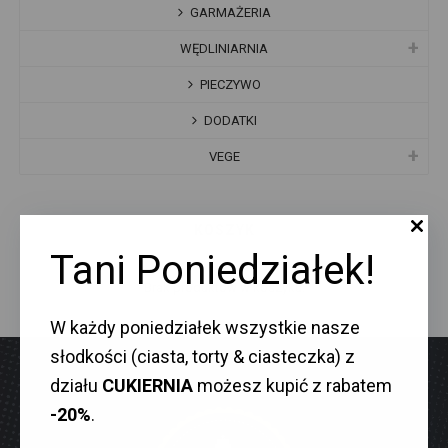
GARMAŻERIA
WĘDLINIARNIA
PIECZYWO
DODATKI
VEGE
KOSZYK
Tani Poniedziałek!
Brak produktów w koszyku.
W każdy poniedziałek wszystkie nasze
słodkości (ciasta, torty & ciasteczka) z
działu
CUKIERNIA
możesz kupić z rabatem
-20%
.