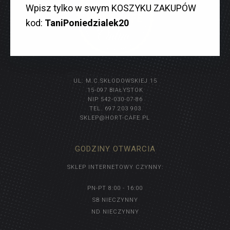
Wpisz tylko w swym KOSZYKU ZAKUPÓW
kod:
TaniPoniedzialek20
UL. M.C.SKŁODOWSKIEJ 15
15-097 BIAŁYSTOK
NIP 542-030-07-86
TEL. 697 203 903
SKLEP@HORT-CAFE.PL
GODZINY OTWARCIA
SKLEP INTERNETOWY CZYNNY:
PN-PT 8:00 - 16:00
SB NIECZYNNY
ND NIECZYNNY