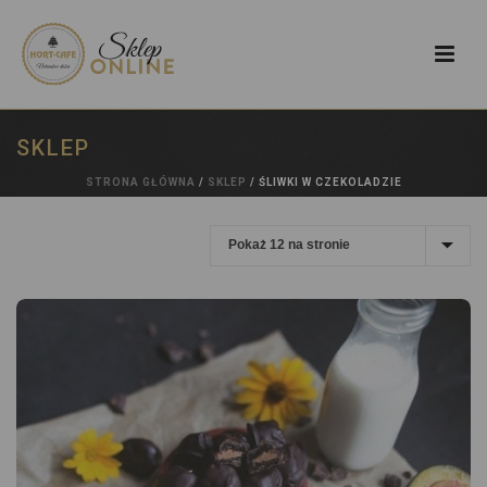
SKLEP
STRONA GŁÓWNA
/
SKLEP
/
ŚLIWKI W CZEKOLADZIE