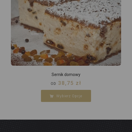
Sernik domowy
38,75
zł
OD
Wybierz Opcje