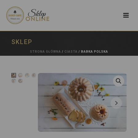
SKLEP
STRONA GŁÓWNA
/
CIASTA
/ BABKA POLSKA