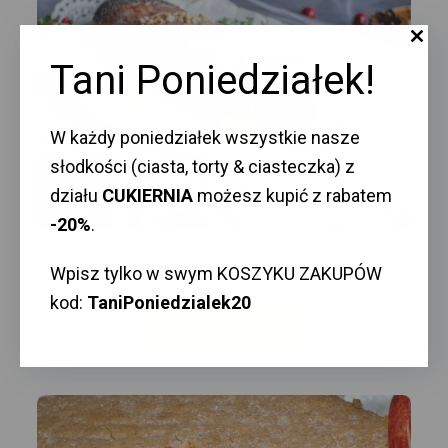
Tani Poniedziałek!
W każdy poniedziałek wszystkie nasze
słodkości (ciasta, torty & ciasteczka) z
działu
CUKIERNIA
możesz kupić z rabatem
-20%
.
Strucla makowa
Wpisz tylko w swym KOSZYKU ZAKUPÓW
34,90
zł
OD
kod:
TaniPoniedzialek20
Wybierz Opcje